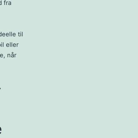
 fra
elle til
l eller
e, når
r
e