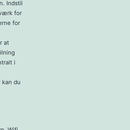
. Indstil
værk for
erne for
r at
ilning
tralt i
r kan du
m. Wifi