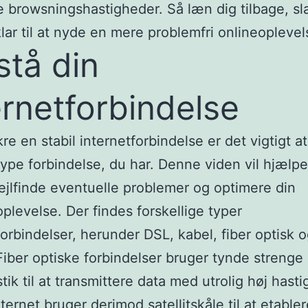
e browsningshastigheder. Så læn dig tilbage, sl
klar til at nyde en mere problemfri onlineoplevel
stå din
ernetforbindelse
kre en stabil internetforbindelse er det vigtigt at
type forbindelse, du har. Denne viden vil hjælpe
ejlfinde eventuelle problemer og optimere din
oplevelse. Der findes forskellige typer
forbindelser, herunder DSL, kabel, fiber optisk 
. Fiber optiske forbindelser bruger tynde strenge 
stik til at transmittere data med utrolig høj hast
nternet bruger derimod satellitskåle til at etable