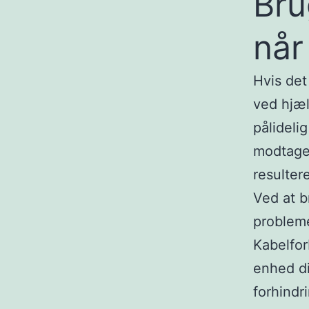
Bru
når
Hvis det
ved hjæl
pålideli
modtagel
resulter
Ved at b
probleme
Kabelfor
enhed di
forhindri