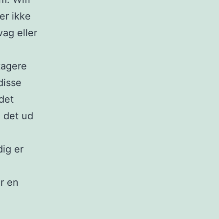
er ikke
vag eller
tagere
disse
det
e det ud
dig er
r en