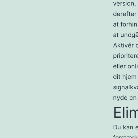
version,
derefter
at forhi
at undgå
Aktivér 
prioriter
eller onl
dit hjem
signalkv
nyde en 
Eli
Du kan e
forstærk