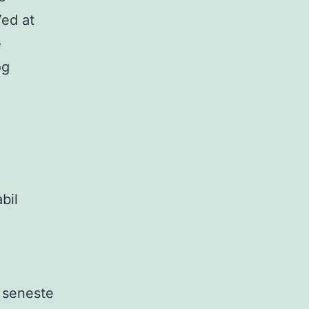
Ved at
e
og
bil
 seneste