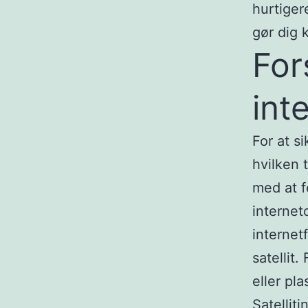
hurtiger
gør dig 
For
int
For at si
hvilken 
med at f
internet
internet
satellit
eller pla
Satelliti