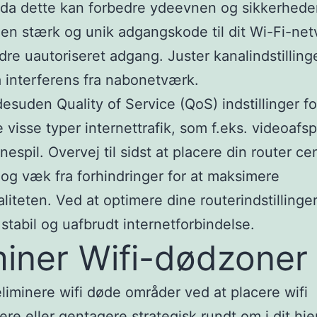
 da dette kan forbedre ydeevnen og sikkerheden
 en stærk og unik adgangskode til dit Wi-Fi-net
ndre uautoriseret adgang. Juster kanalindstilling
 interferens fra nabonetværk.
desuden Quality of Service (QoS) indstillinger fo
e visse typer internettrafik, som f.eks. videoafsp
inespil. Overvej til sidst at placere din router cen
 og væk fra forhindringer for at maksimere
aliteten. Ved at optimere dine routerindstillinge
stabil og uafbrudt internetforbindelse.
miner Wifi-dødzoner
liminere wifi døde områder ved at placere wifi
ere eller gentagere strategisk rundt om i dit hje