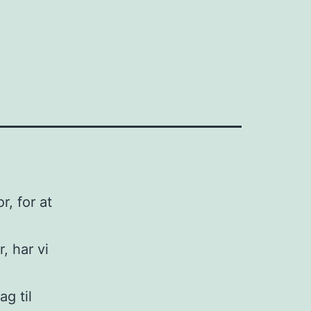
r, for at
, har vi
g til