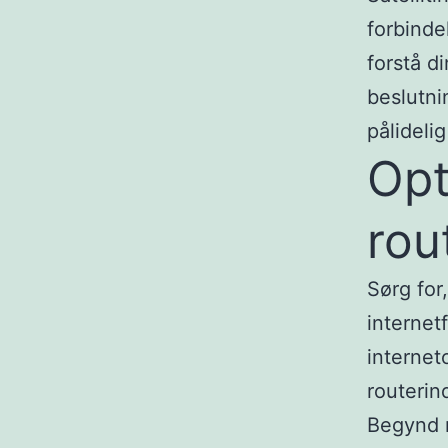
forbinde
forstå d
beslutni
pålidelig
Opt
rou
Sørg for,
internetf
internet
routerind
Begynd m