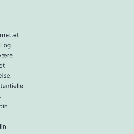
rnettet
l og
 være
et
else.
tentielle
.
din
din