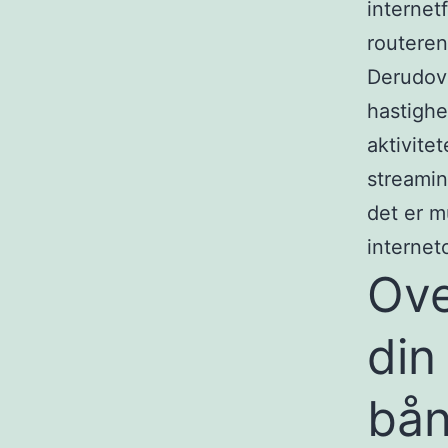
internet
routeren
Derudove
hastighe
aktivite
streamin
det er mu
internet
Ove
din
bån