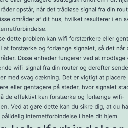
åder opstår, når det trådløse signal fra din rout
isse områder af dit hus, hvilket resulterer i en s
ternetforbindelse.
øse dette problem kan wifi forstærkere eller gen
il at forstærke og forlænge signalet, så det når 
råder. Disse enheder fungerer ved at modtage 
ende wifi-signal fra din router og derefter send
der med svag dækning. Det er vigtigt at placere
ere eller gentagere på steder, hvor signalet sta
så de effektivt kan forstærke og forlænge wifi-
n. Ved at gøre dette kan du sikre dig, at du ha
 pålidelig internetforbindelse i hele dit hjem.