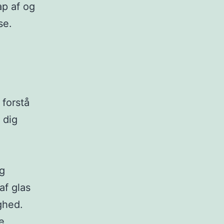
ap af og
se.
 forstå
 dig
og
af glas
ighed.
re