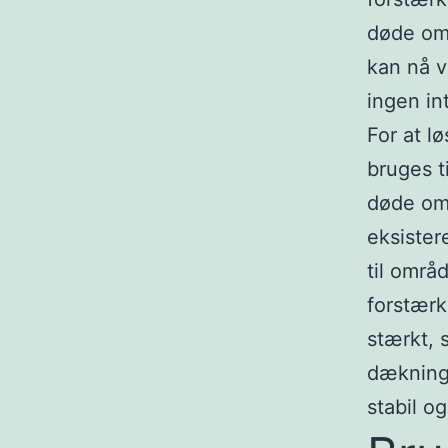
døde omr
kan nå v
ingen in
For at l
bruges t
døde om
eksister
til områ
forstærk
stærkt, 
dækninge
stabil og